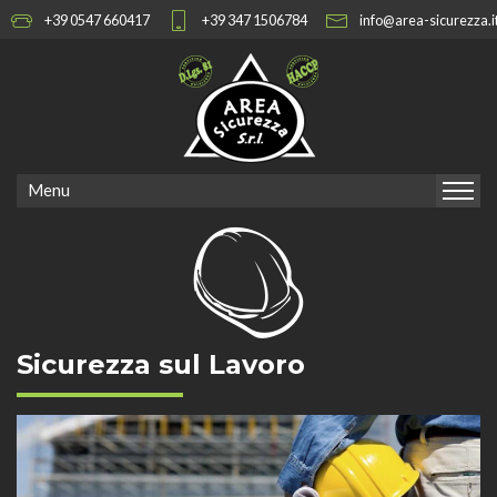
+39 0547 660417
+39 347 1506784
info@area-sicurezza.i
Menu
Sicurezza sul Lavoro