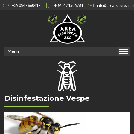
+39 0547 660417
+39 347 1506784
info@area-sicurezza.i
Menu
Disinfestazione Vespe