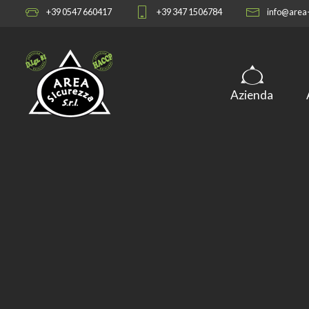
+39 0547 660417
+39 347 1506784
info@area-
Azienda