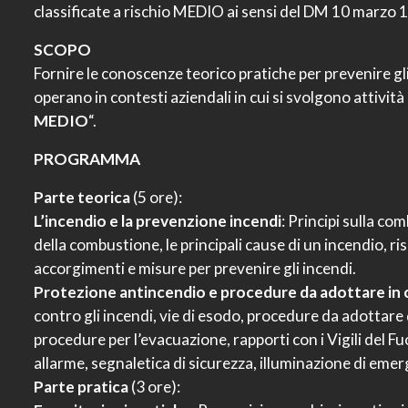
classificate a rischio MEDIO ai sensi del DM 10 marzo 
SCOPO
Fornire le conoscenze teorico pratiche per prevenire gl
operano in contesti aziendali in cui si svolgono attività
MEDIO
“.
PROGRAMMA
Parte teorica
(5 ore):
L’incendio e la prevenzione incendi
: Principi sulla co
della combustione, le principali cause di un incendio, ris
accorgimenti e misure per prevenire gli incendi.
Protezione antincendio e procedure da adottare in c
contro gli incendi, vie di esodo, procedure da adottare 
procedure per l’evacuazione, rapporti con i Vigili del Fu
allarme, segnaletica di sicurezza, illuminazione di eme
Parte pratica
(3 ore):