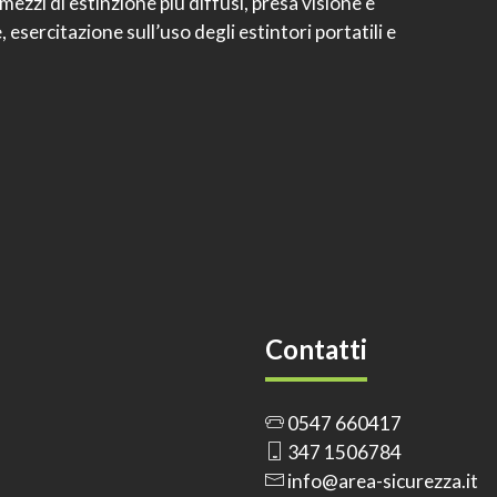
 mezzi di estinzione più diffusi, presa visione e
 esercitazione sull’uso degli estintori portatili e
Contatti
0547 660417
347 1506784
info@area-sicurezza.it